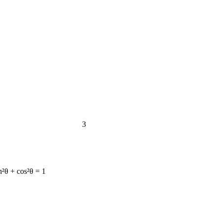
3
n²θ + cos²θ = 1