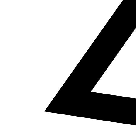
5
a² + b² = c²