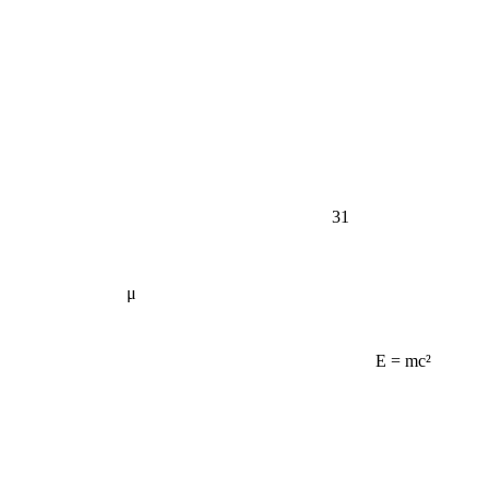
31
μ
E = mc²