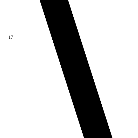
17
∫ f(x)dx