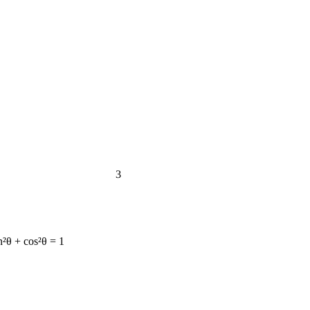
3
n²θ + cos²θ = 1