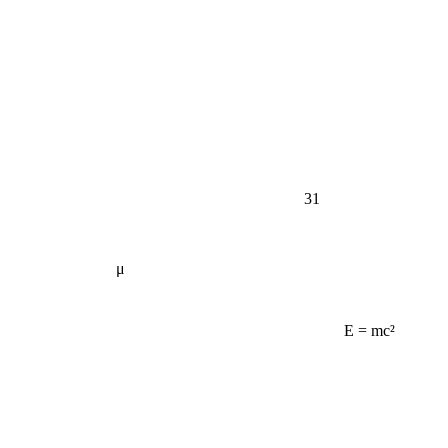
31
μ
E = mc²