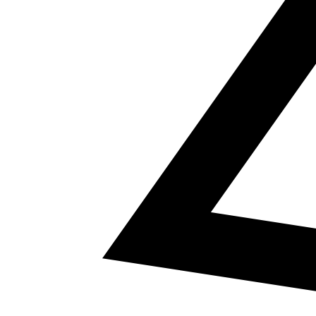
5
a² + b² = c²