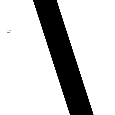
17
∫ f(x)dx