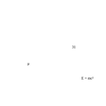
31
μ
E = mc²