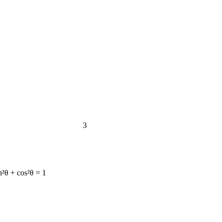
3
n²θ + cos²θ = 1