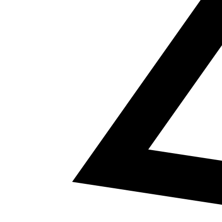
5
a² + b² = c²