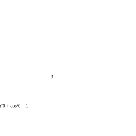
3
n²θ + cos²θ = 1