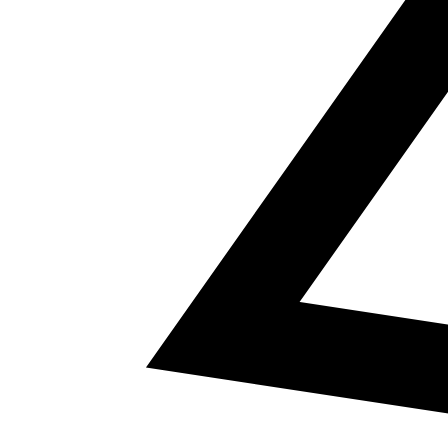
5
a² + b² = c²