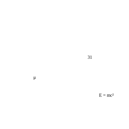
31
μ
E = mc²