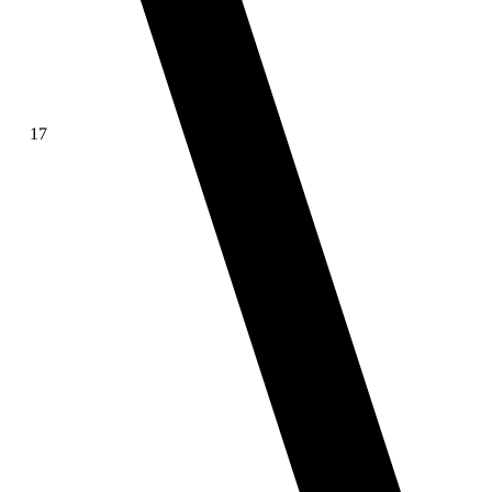
17
∫ f(x)dx