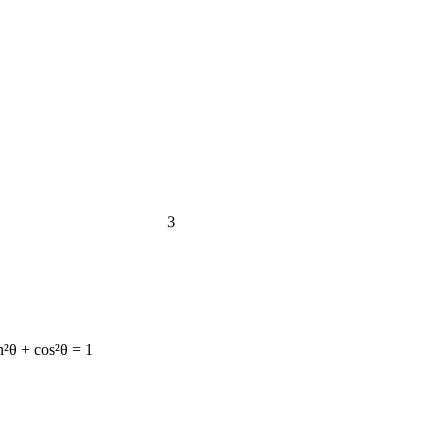
3
in²θ + cos²θ = 1