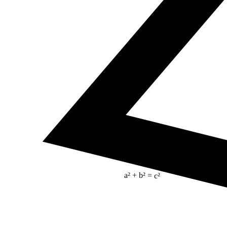
5
a² + b² = c²