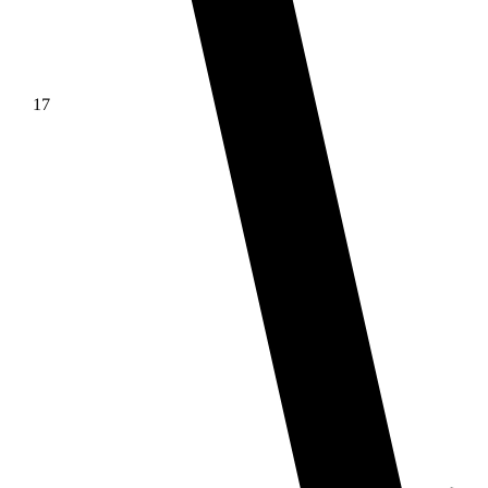
17
∫ f(x)dx