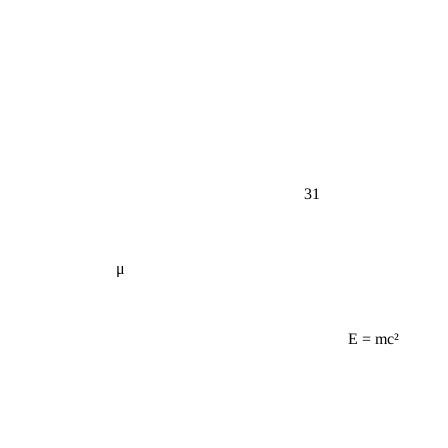
31
μ
E = mc²