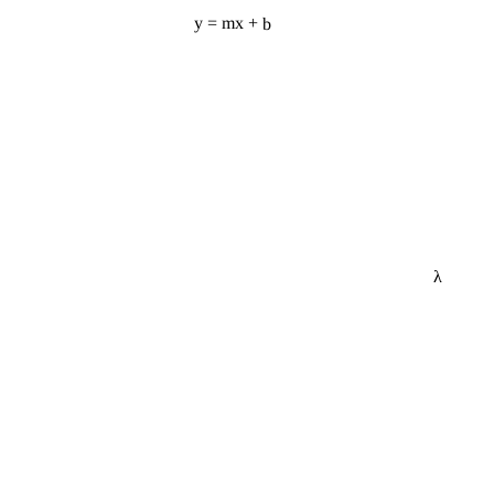
y = mx + b
λ