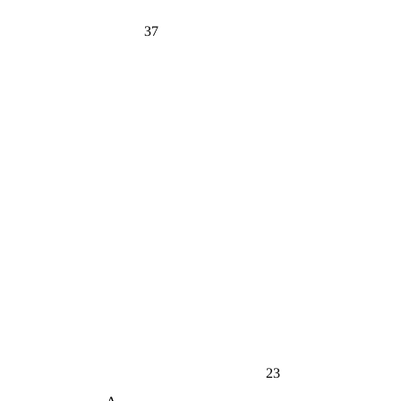
37
23
Δ