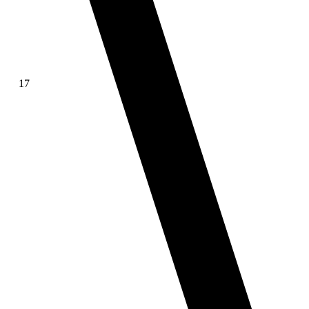
17
∫ f(x)dx