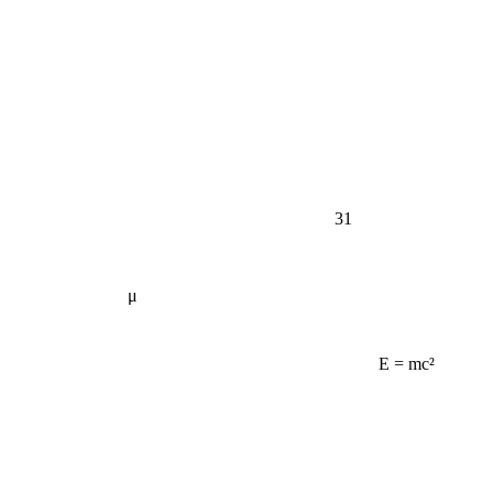
31
μ
E = mc²