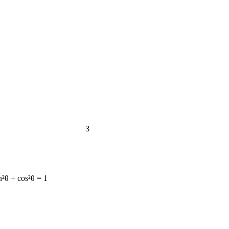
3
n²θ + cos²θ = 1