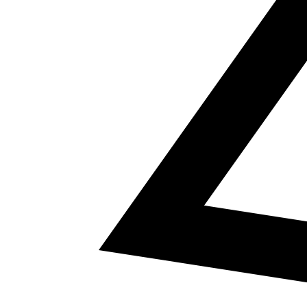
5
a² + b² = c²