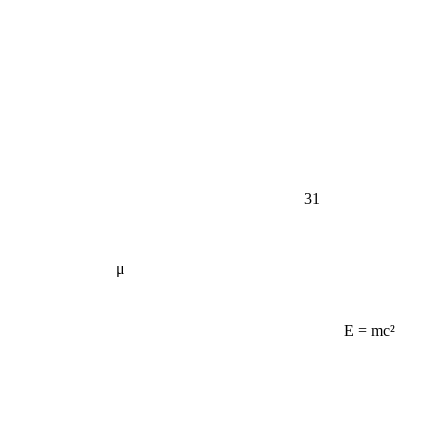
31
μ
E = mc²