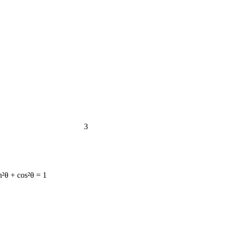
3
n²θ + cos²θ = 1