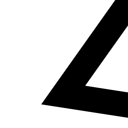
5
a² + b² = c²