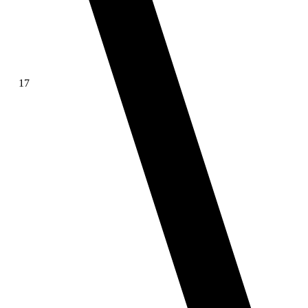
17
∫ f(x)dx