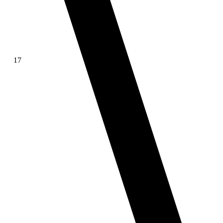
17
∫ f(x)dx