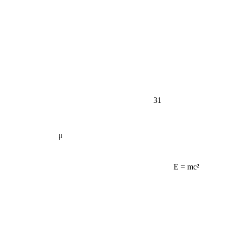
31
μ
E = mc²