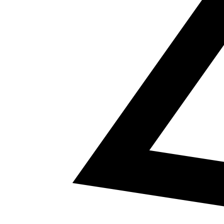
5
a² + b² = c²