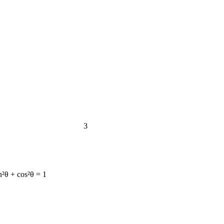
3
n²θ + cos²θ = 1