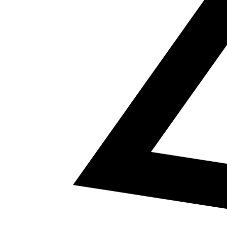
5
a² + b² = c²