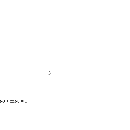
3
n²θ + cos²θ = 1