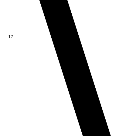
17
∫ f(x)dx