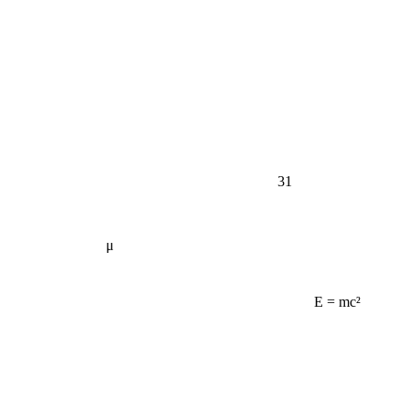
31
μ
E = mc²