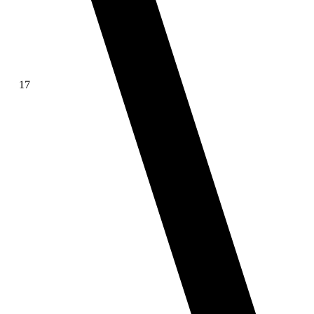
17
∫ f(x)dx