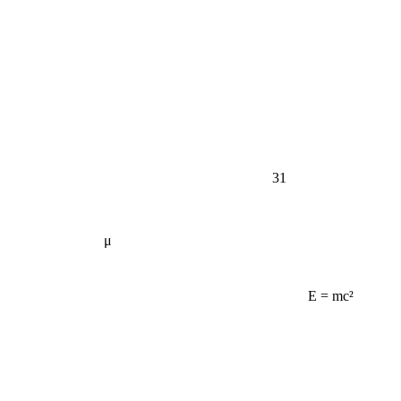
31
μ
E = mc²