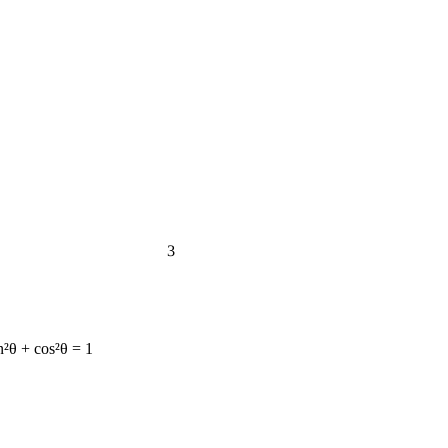
3
n²θ + cos²θ = 1