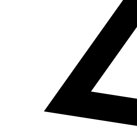
5
a² + b² = c²