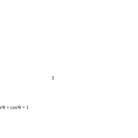
3
n²θ + cos²θ = 1