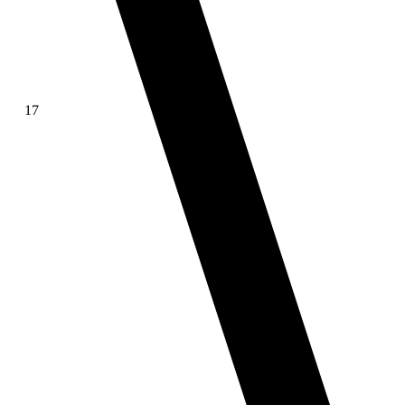
17
∫ f(x)dx