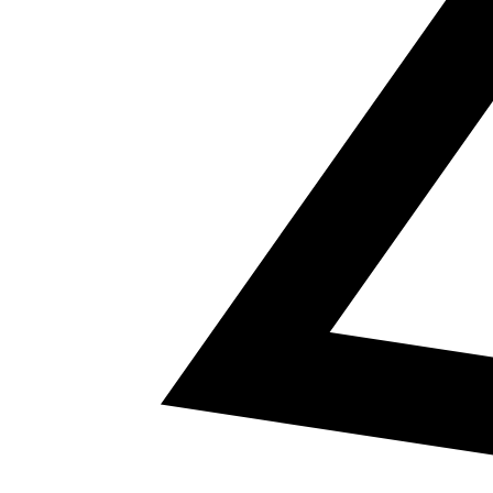
5
a² + b² = c²