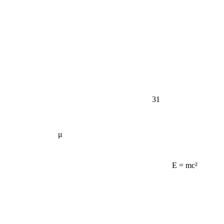
31
μ
E = mc²