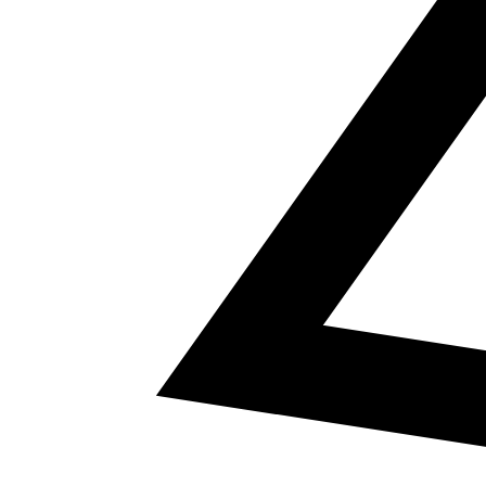
5
a² + b² = c²