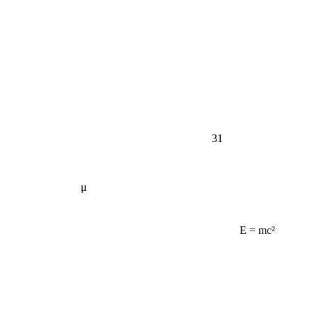
31
μ
E = mc²