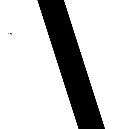
17
∫ f(x)dx