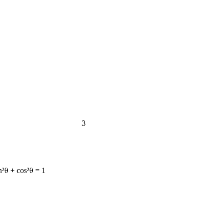
3
n²θ + cos²θ = 1