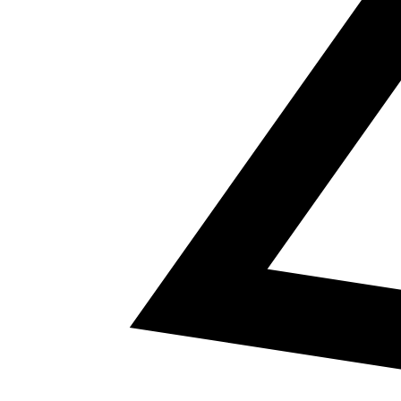
5
a² + b² = c²