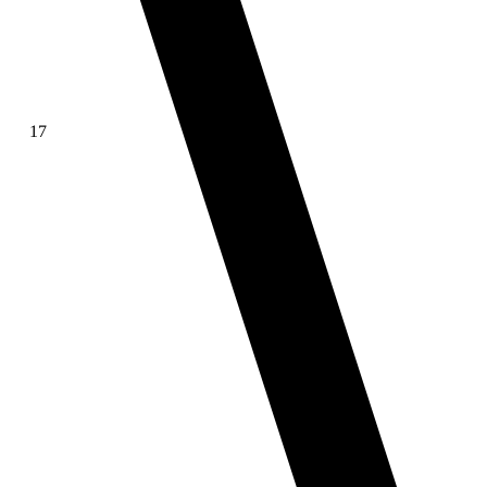
17
∫ f(x)dx