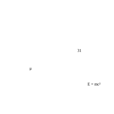
31
μ
E = mc²