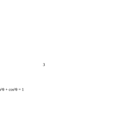
3
n²θ + cos²θ = 1