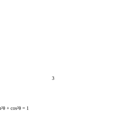
3
n²θ + cos²θ = 1