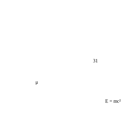
31
μ
E = mc²