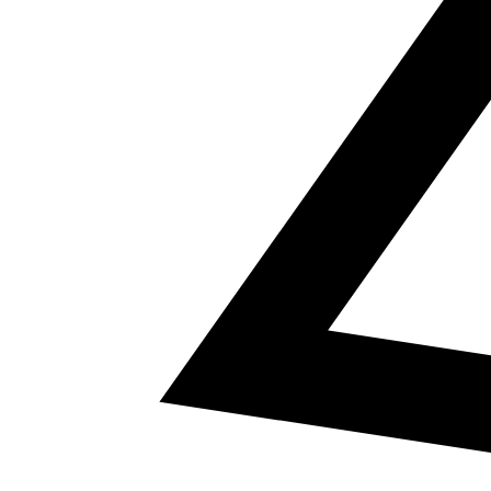
5
a² + b² = c²