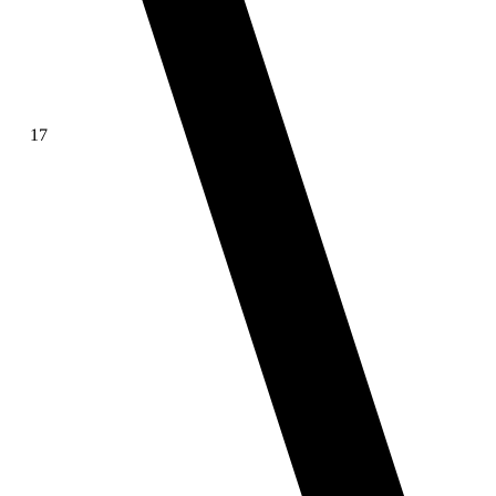
17
∫ f(x)dx