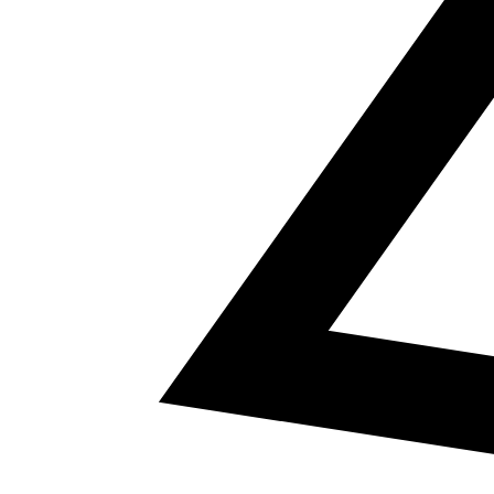
5
a² + b² = c²