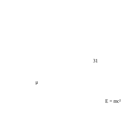
31
μ
E = mc²