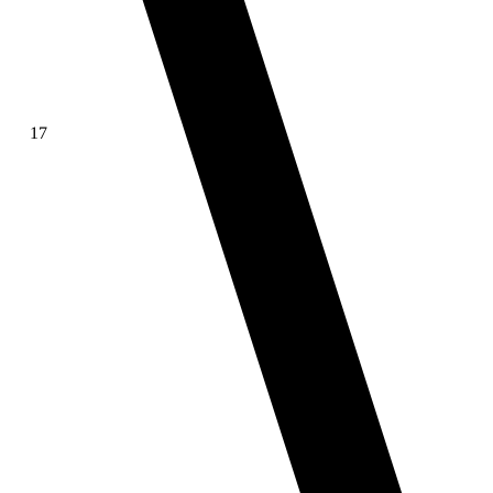
17
∫ f(x)dx