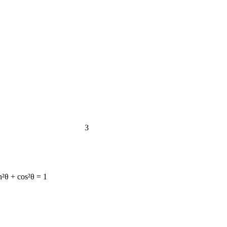
3
n²θ + cos²θ = 1