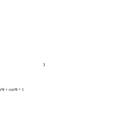
3
n²θ + cos²θ = 1