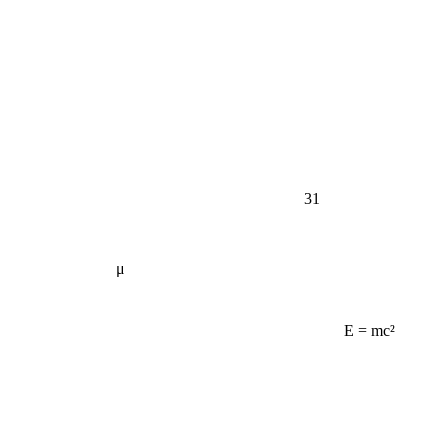
31
μ
E = mc²