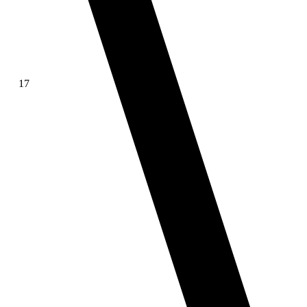
17
∫ f(x)dx