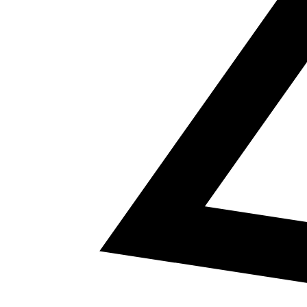
5
a² + b² = c²