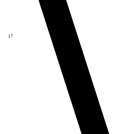
17
∫ f(x)dx