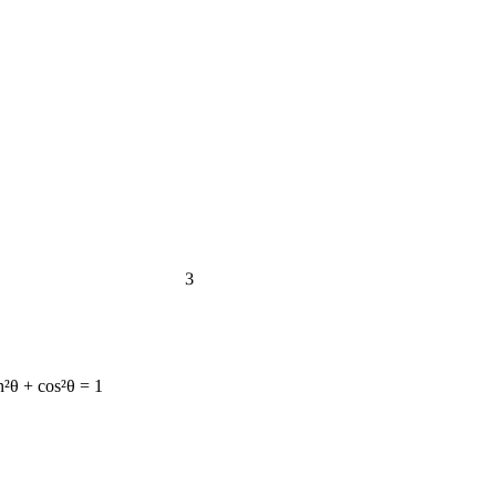
3
n²θ + cos²θ = 1