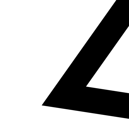
5
a² + b² = c²