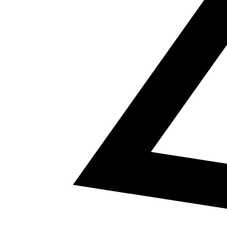
5
a² + b² = c²