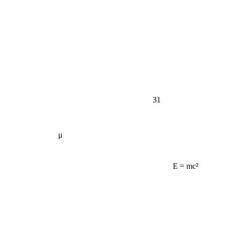
31
μ
E = mc²