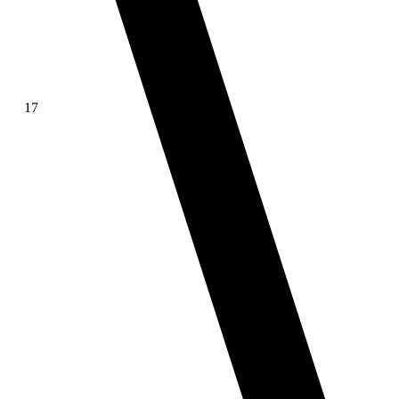
17
∫ f(x)dx