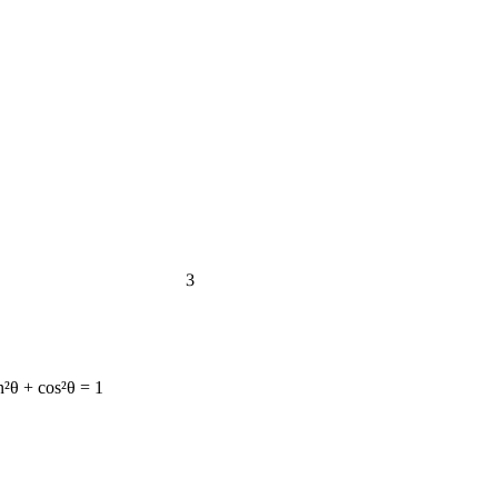
3
n²θ + cos²θ = 1