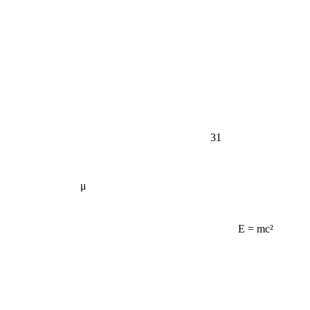
31
μ
E = mc²