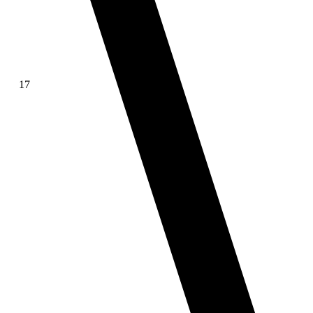
17
∫ f(x)dx