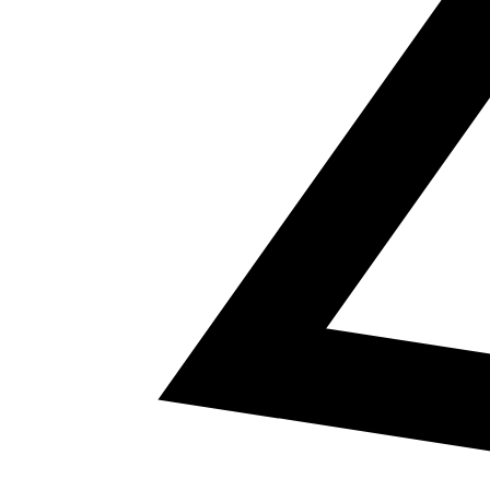
5
a² + b² = c²