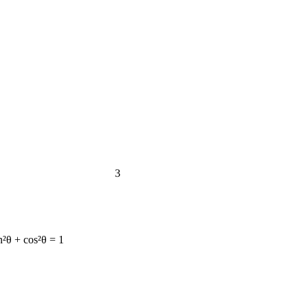
3
n²θ + cos²θ = 1