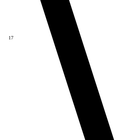
17
∫ f(x)dx