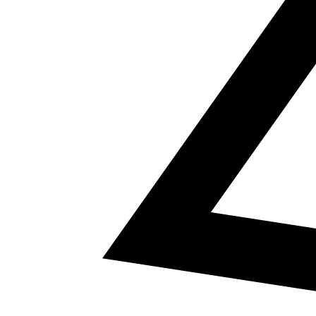
5
a² + b² = c²