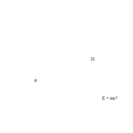
31
μ
E = mc²