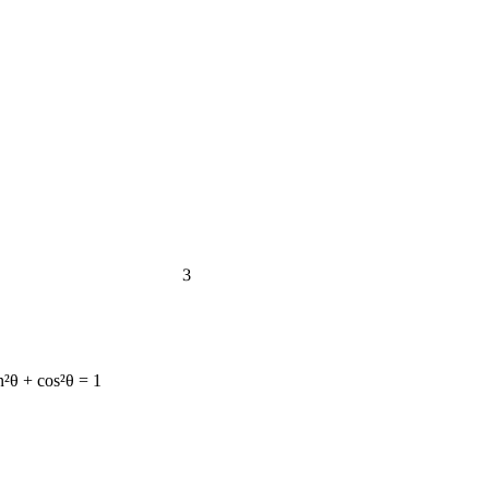
3
n²θ + cos²θ = 1