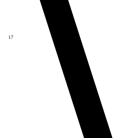
17
∫ f(x)dx