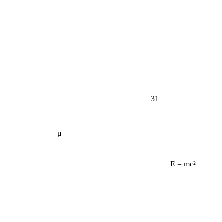
31
μ
E = mc²