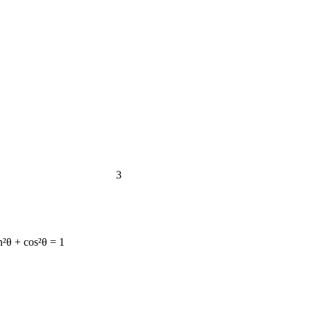
3
n²θ + cos²θ = 1