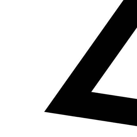
5
a² + b² = c²