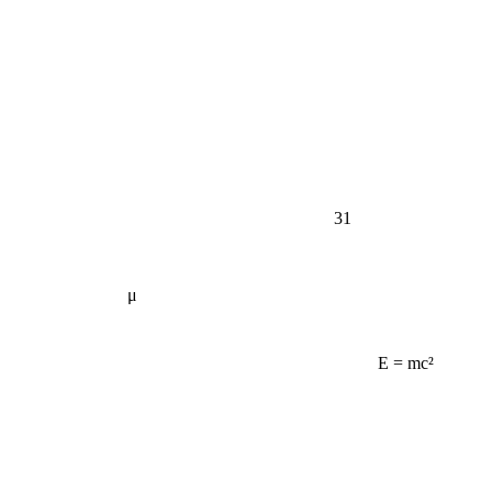
31
μ
E = mc²