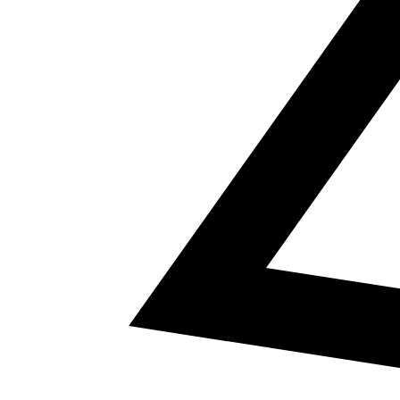
5
a² + b² = c²