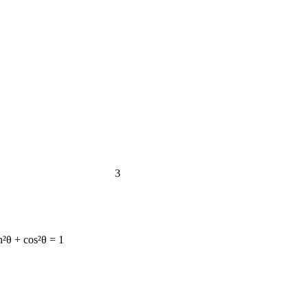
3
n²θ + cos²θ = 1