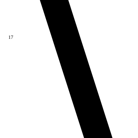
17
∫ f(x)dx