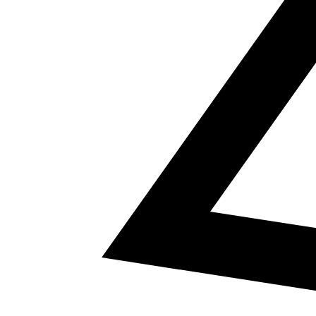
5
a² + b² = c²