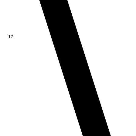
17
∫ f(x)dx