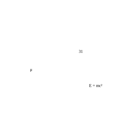
31
μ
E = mc²