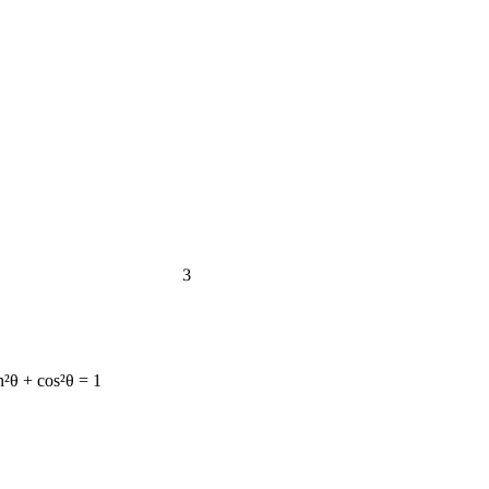
3
n²θ + cos²θ = 1