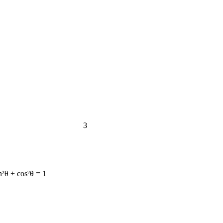
3
n²θ + cos²θ = 1