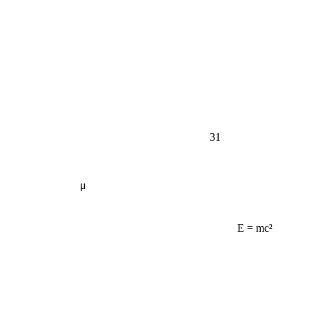
31
μ
E = mc²