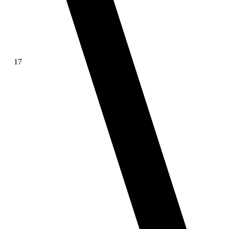
17
∫ f(x)dx