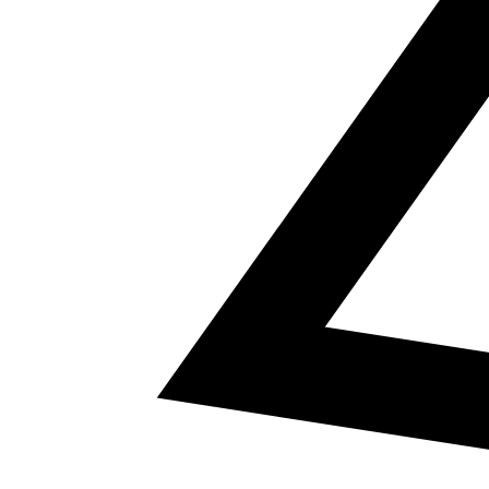
5
a² + b² = c²