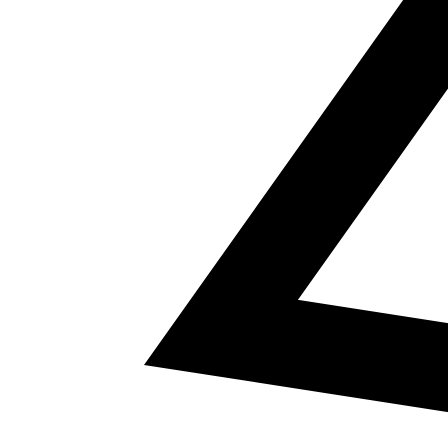
5
a² + b² = c²