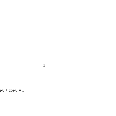
3
n²θ + cos²θ = 1