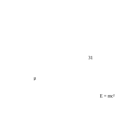
31
μ
E = mc²