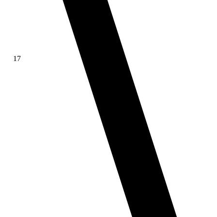
17
∫ f(x)dx