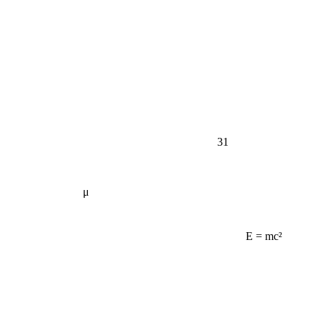
31
μ
E = mc²