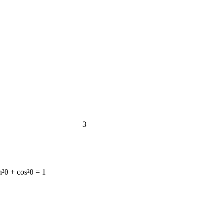
3
n²θ + cos²θ = 1