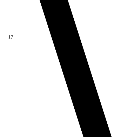
17
∫ f(x)dx