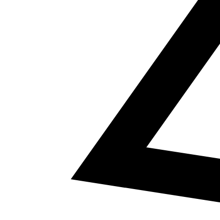
5
a² + b² = c²