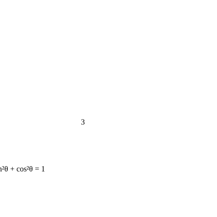
3
n²θ + cos²θ = 1