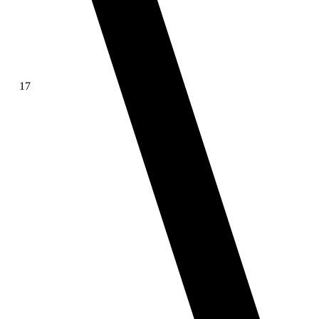
17
∫ f(x)dx