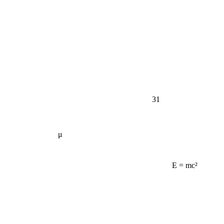
31
μ
E = mc²