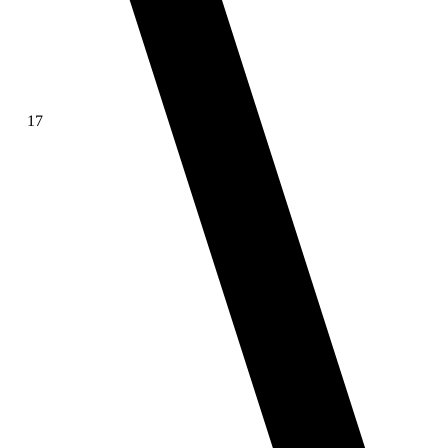
17
∫ f(x)dx