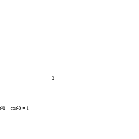
3
n²θ + cos²θ = 1