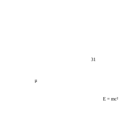
31
μ
E = mc²