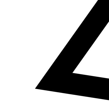
5
a² + b² = c²