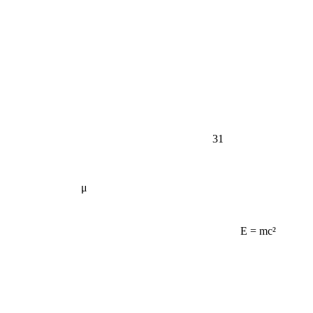
31
μ
E = mc²