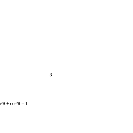
3
n²θ + cos²θ = 1