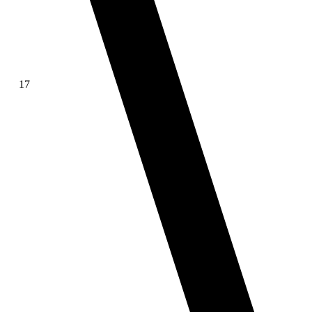
17
∫ f(x)dx