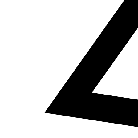
5
a² + b² = c²