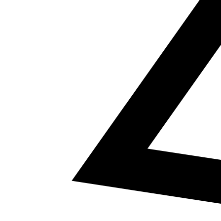
5
a² + b² = c²