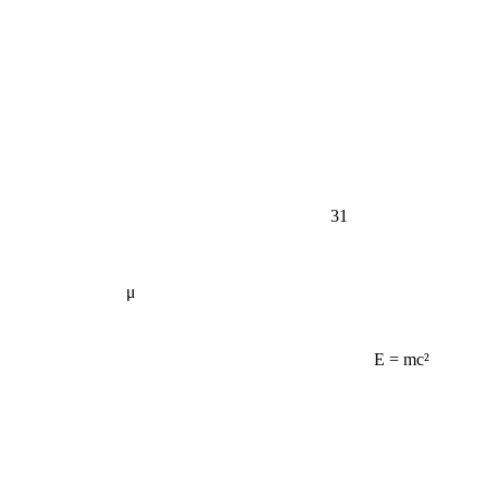
31
μ
E = mc²