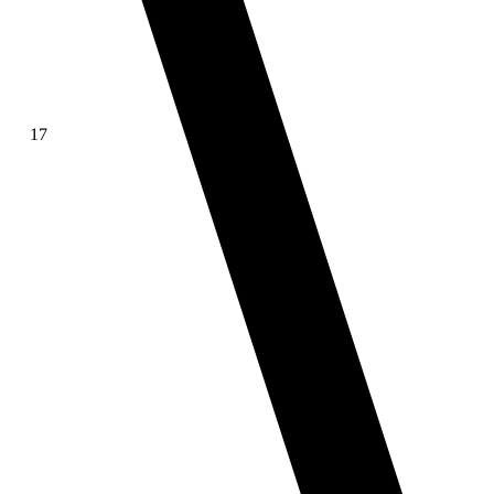
17
∫ f(x)dx