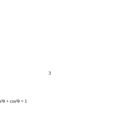
3
n²θ + cos²θ = 1